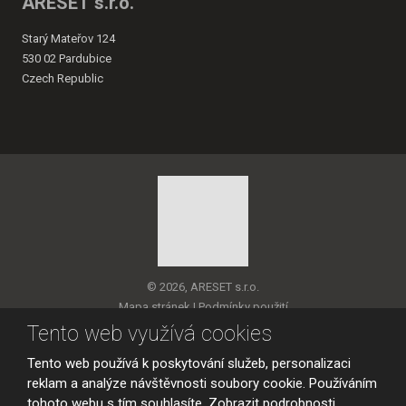
ARESET s.r.o.
Starý Mateřov 124
530 02 Pardubice
Czech Republic
© 2026, ARESET s.r.o.
Mapa stránek
|
Podmínky použití
Tento web využívá cookies
VYROBILA
Tento web používá k poskytování služeb, personalizaci
reklam a analýze návštěvnosti soubory cookie. Používáním
tohoto webu s tím souhlasíte.
Zobrazit podrobnosti