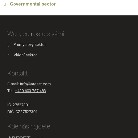
Governmental sector
Web, co roste s vámi
Průmyslový sektor
Vládní sektor
Kontakt
E-mail:
info@areset.com
Tel.:
+420 603 787 483
IČ: 27527301
DIČ: CZ27527301
Kde nás najdete