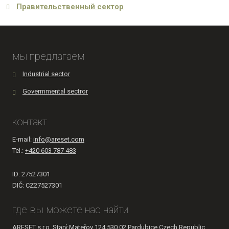
Правительственный сектор
мы предлагаем
Industrial sector
Govermmental sectror
контакт
E-mail:
info@areset.com
Tel.:
+420 603 787 483
ID: 27527301
DIČ: CZ27527301
где вы можете нас найти
ARESET s.r.o. Starý Mateřov 124 530 02 Pardubice Czech Republic