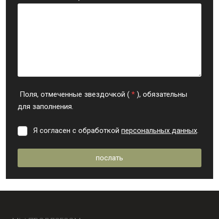
Поля, отмеченные звездочкой (
*
), обязательны
для заполнения.
Я согласен с обработкой
персональных данных
.
Я
согласен
с
послать
обработкой
персональных
Форма не
данных
.
может
быть