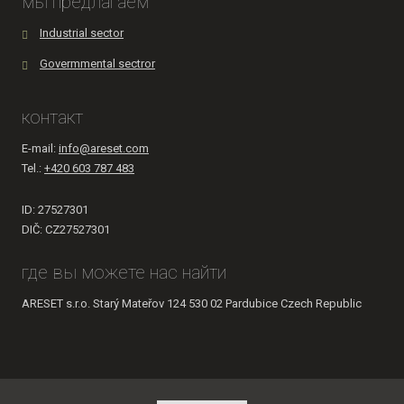
мы предлагаем
отправлено
Industrial sector
Govermmental sectror
контакт
E-mail:
info@areset.com
Tel.:
+420 603 787 483
ID: 27527301
DIČ: CZ27527301
где вы можете нас найти
ARESET s.r.o. Starý Mateřov 124 530 02 Pardubice Czech Republic